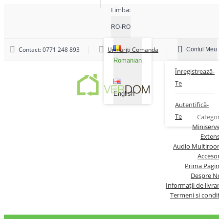
Limba:
RO-RO
Contact:
0771 248 893
Urmăriți Comanda
Contul Meu
Romanian
Înregistrează-
Te
English
Autentifică-
Te
Categor
Miniserv
Extens
Audio Multiro
Accesor
Prima Pagi
Despre N
Informații de livra
Termeni și condiț