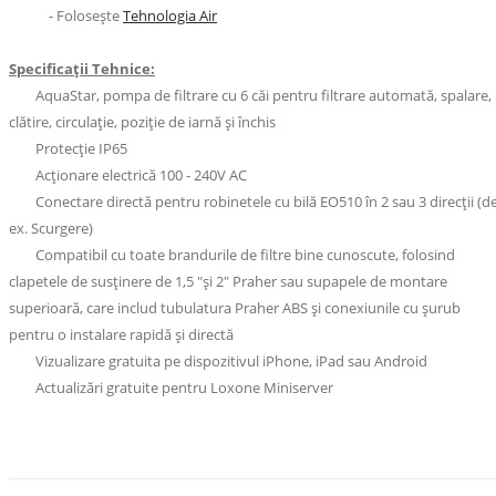
- Folosește
Tehnologia Air
Specificaț
ii Tehnice:
AquaStar, pompa de filtrare cu 6 căi pentru filtrare automată, spalare,
clătire, circulație, poziție de iarnă și închis
Protecție IP65
Acționare electrică 100 - 240V AC
Conectare directă pentru robinetele cu bilă EO510 în 2 sau 3 direcții (d
ex. Scurgere)
Compatibil cu toate brandurile de filtre bine cunoscute, folosind
clapetele de susținere de 1,5 "și 2" Praher sau supapele de montare
superioară, care includ tubulatura Praher ABS și conexiunile cu șurub
pentru o instalare rapidă și directă
Vizualizare gratuita pe dispozitivul iPhone, iPad sau Android
Actualizări gratuite pentru Loxone Miniserver