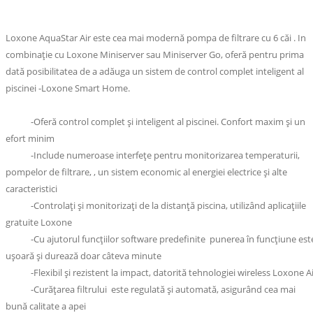
Loxone AquaStar Air este cea mai modernă pompa de filtrare cu 6 căi . In
combinație cu Loxone Miniserver sau Miniserver Go, oferă pentru prima
dată posibilitatea de a adăuga un sistem de control complet inteligent al
piscinei -Loxone Smart Home.
-Oferă control complet și inteligent al piscinei. Confort maxim și un
efort minim
-Include numeroase interfețe pentru monitorizarea temperaturii,
pompelor de filtrare, , un sistem economic al energiei electrice și alte
caracteristici
-Controlați și monitorizați de la distanță piscina, utilizând aplicațiile
gratuite Loxone
-Cu ajutorul funcțiilor software predefinite punerea în funcțiune est
ușoară și durează doar câteva minute
-Flexibil și rezistent la impact, datorită tehnologiei wireless Loxone Ai
-Curățarea filtrului este regulată și automată, asigurând cea mai
bună calitate a apei