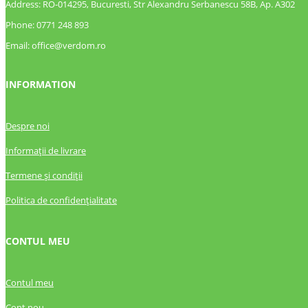
Address: RO-014295, Bucuresti, Str Alexandru Serbanescu 58B, Ap. A302
Phone: 0771 248 893
Email: office@verdom.ro
INFORMATION
Despre noi
Informații de livrare
Termene și condiții
Politica de confidențialitate
CONTUL MEU
Contul meu
Cont nou