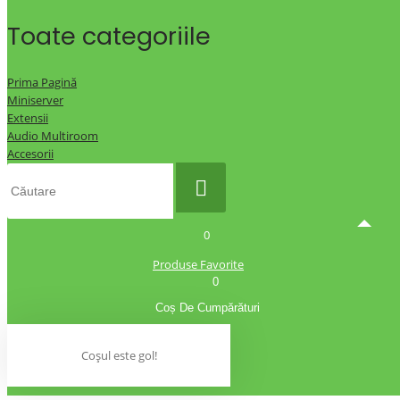
Toate categoriile
Prima Pagină
Miniserver
Extensii
Audio Multiroom
Accesorii
0
Produse Favorite
0
Coș De Cumpărături
Coșul este gol!