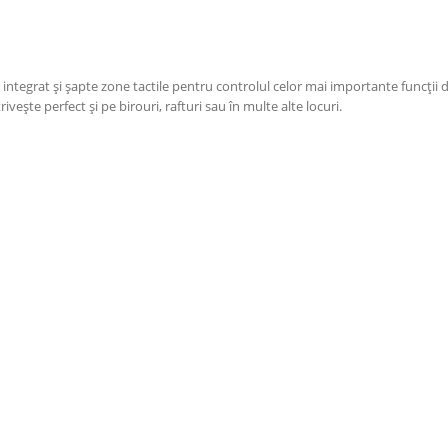
tegrat și șapte zone tactile pentru controlul celor mai importante funcții din
vește perfect și pe birouri, rafturi sau în multe alte locuri.