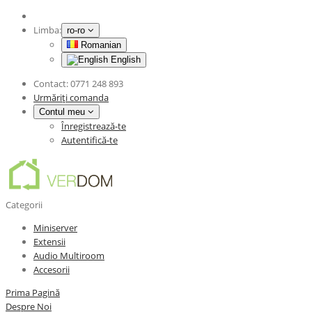
Limba:
ro-ro
Romanian
English
Contact:
0771 248 893
Urmăriți comanda
Contul meu
Înregistrează-te
Autentifică-te
Categorii
Miniserver
Extensii
Audio Multiroom
Accesorii
Prima Pagină
Despre Noi