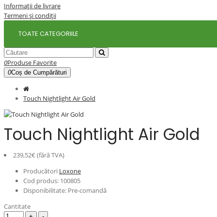
Informații de livrare
Termeni și condiții
TOATE CATEGORIILE
0
Produse Favorite
0
Coș de Cumpărături
Touch Nightlight Air Gold
Touch Nightlight Air Gold
239,52€ (fără TVA)
Producători
Loxone
Cod produs:
100805
Disponibilitate:
Pre-comandă
Cantitate