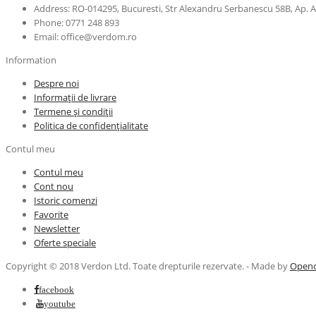
Address: RO-014295, Bucuresti, Str Alexandru Serbanescu 58B, Ap. 
Phone: 0771 248 893
Email: office@verdom.ro
Information
Despre noi
Informații de livrare
Termene și condiții
Politica de confidențialitate
Contul meu
Contul meu
Cont nou
Istoric comenzi
Favorite
Newsletter
Oferte speciale
Copyright © 2018 Verdon Ltd. Toate drepturile rezervate. - Made by
Openc
facebook
youtube