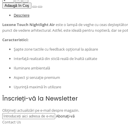
Adaugă în Coş
Descriere
Loxone Touch Nightlight Air
este o lampă de veghe cu ceas deșteptător in
punct de vedere arhitectural. Astfel, este ideală pentru noptieră, dar se potri
Caracteristici:
Șapte zone tactile cu feedback opțional la apăsare
Interfață realizată din sticlă reală de înaltă calitate
Iluminare ambientală
Aspect și senzație premium
Ușurință maximă în utilizare
Înscrieți-vă la Newsletter
Obțineți actualizări pe e-mail despre magazin.
Abonați-vă
Contact Us