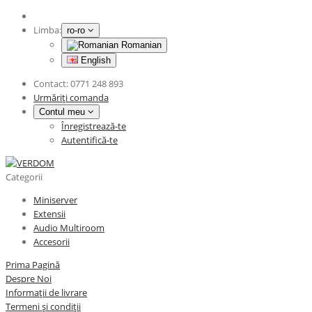
Limba:
ro-ro
Romanian
English
Contact:
0771 248 893
Urmăriți comanda
Contul meu
Înregistrează-te
Autentifică-te
Categorii
Miniserver
Extensii
Audio Multiroom
Accesorii
Prima Pagină
Despre Noi
Informații de livrare
Termeni și condiții