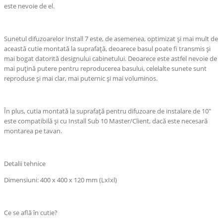
este nevoie de el.
Sunetul difuzoarelor Install 7 este, de asemenea, optimizat și mai mult de
această cutie montată la suprafață, deoarece basul poate fi transmis și
mai bogat datorită designului cabinetului. Deoarece este astfel nevoie de
mai puțină putere pentru reproducerea basului, celelalte sunete sunt
reproduse și mai clar, mai puternic și mai voluminos.
În plus, cutia montată la suprafață pentru difuzoare de instalare de 10"
este compatibilă și cu Install Sub 10 Master/Client, dacă este necesară
montarea pe tavan.
Detalii tehnice
Dimensiuni: 400 x 400 x 120 mm (LxIxl)
Ce se află în cutie?