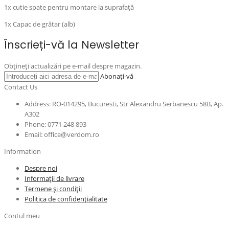
1x cutie spate pentru montare la suprafață
1x Capac de grătar (alb)
Înscrieți-vă la Newsletter
Obțineți actualizări pe e-mail despre magazin.
Abonați-vă
Contact Us
Address: RO-014295, Bucuresti, Str Alexandru Serbanescu 58B, Ap.
A302
Phone: 0771 248 893
Email: office@verdom.ro
Information
Despre noi
Informații de livrare
Termene și condiții
Politica de confidențialitate
Contul meu