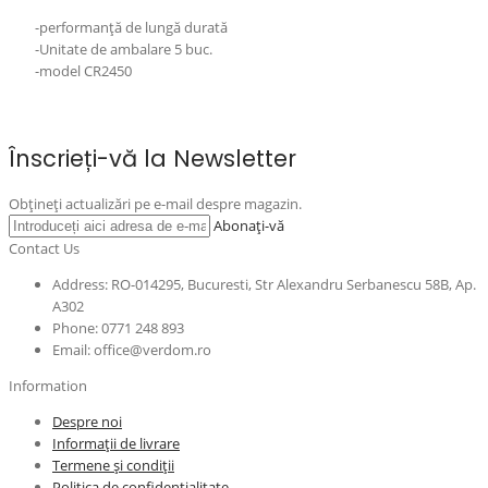
-performanță de lungă durată
-Unitate de ambalare 5 buc.
-model CR2450
Înscrieți-vă la Newsletter
Obțineți actualizări pe e-mail despre magazin.
Abonați-vă
Contact Us
Address: RO-014295, Bucuresti, Str Alexandru Serbanescu 58B, Ap.
A302
Phone: 0771 248 893
Email: office@verdom.ro
Information
Despre noi
Informații de livrare
Termene și condiții
Politica de confidențialitate