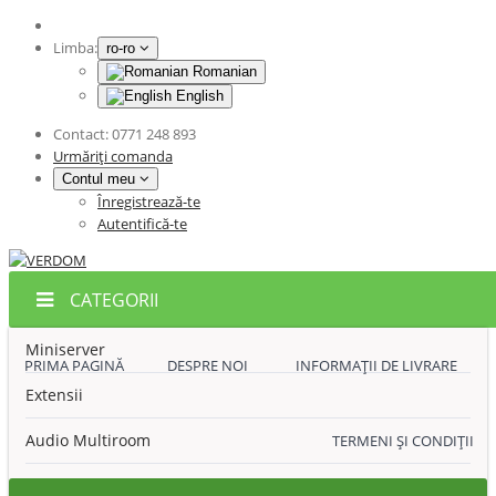
Limba:
ro-ro
Romanian
English
Contact:
0771 248 893
Urmăriți comanda
Contul meu
Înregistrează-te
Autentifică-te
CATEGORII
Miniserver
PRIMA PAGINĂ
DESPRE NOI
INFORMAȚII DE LIVRARE
Extensii
Audio Multiroom
TERMENI ȘI CONDIȚII
Accesorii