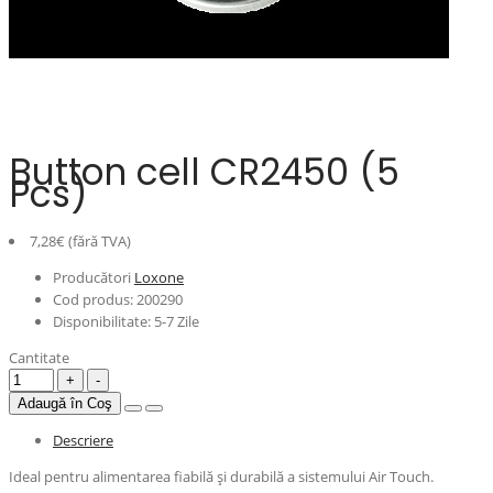
Button cell CR2450 (5
Pcs)
7,28€ (fără TVA)
Producători
Loxone
Cod produs:
200290
Disponibilitate:
5-7 Zile
Cantitate
Adaugă în Coş
Descriere
Ideal pentru alimentarea fiabilă și durabilă a sistemului Air Touch.