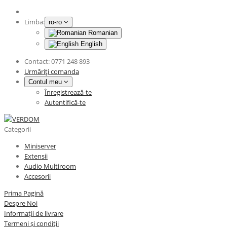
Limba:
ro-ro
Romanian
English
Contact:
0771 248 893
Urmăriți comanda
Contul meu
Înregistrează-te
Autentifică-te
Categorii
Miniserver
Extensii
Audio Multiroom
Accesorii
Prima Pagină
Despre Noi
Informații de livrare
Termeni și condiții