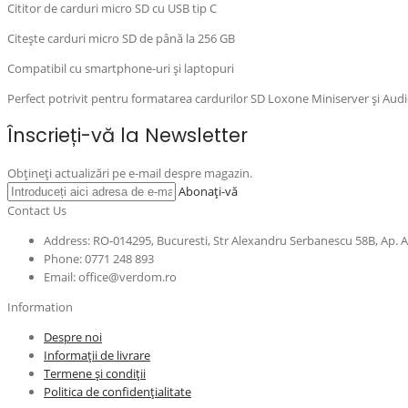
Cititor de carduri micro SD cu USB tip C
Citește carduri micro SD de până la 256 GB
Compatibil cu smartphone-uri și laptopuri
Perfect potrivit pentru formatarea cardurilor SD Loxone Miniserver și Audi
Înscrieți-vă la Newsletter
Obțineți actualizări pe e-mail despre magazin.
Abonați-vă
Contact Us
Address: RO-014295, Bucuresti, Str Alexandru Serbanescu 58B, Ap. 
Phone: 0771 248 893
Email: office@verdom.ro
Information
Despre noi
Informații de livrare
Termene și condiții
Politica de confidențialitate